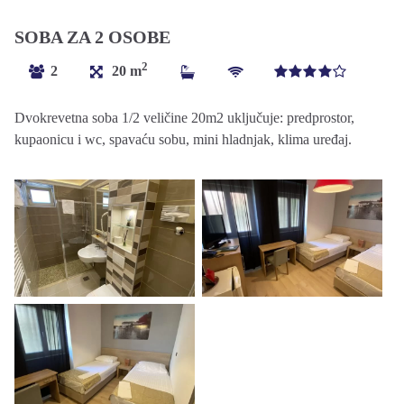
SOBA ZA 2 OSOBE
2
2
20 m
4*
Dvokrevetna soba 1/2 veličine 20m2 uključuje: predprostor,
kupaonicu i wc, spavaću sobu, mini hladnjak, klima uređaj.